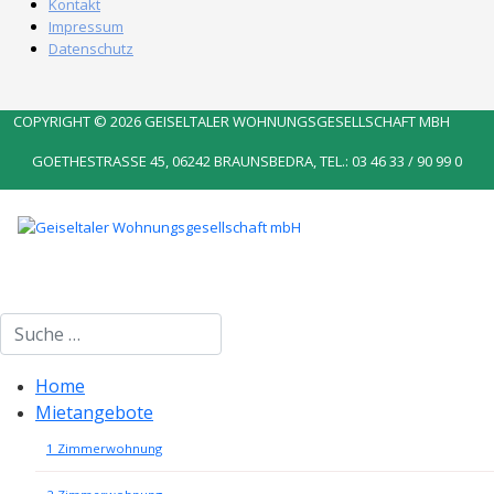
Kontakt
Impressum
Datenschutz
COPYRIGHT © 2026 GEISELTALER WOHNUNGSGESELLSCHAFT MBH
GOETHESTRASSE 45, 06242 BRAUNSBEDRA, TEL.: 03 46 33 / 90 99 0
Suchen
Home
Mietangebote
1 Zimmerwohnung